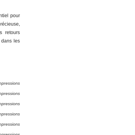
ntiel pour
récieuse,
s retours
r dans les
mpressions
mpressions
mpressions
mpressions
mpressions
mpressions