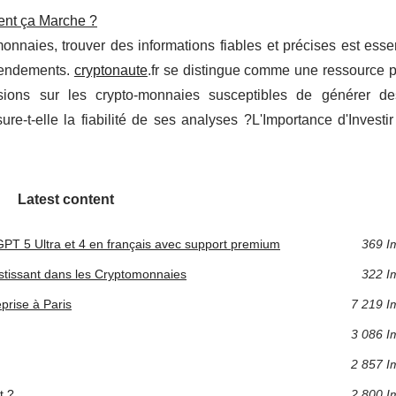
ment ça Marche ?
onnaies, trouver des informations fiables et précises est esse
 rendements.
cryptonaute
.fr se distingue comme une ressource p
sions sur les crypto-monnaies susceptibles de générer de
e-t-elle la fiabilité de ses analyses ?L'Importance d'Investi
Latest content
T 5 Ultra et 4 en français avec support premium
369 I
stissant dans les Cryptomonnaies
322 I
eprise à Paris
7 219 I
3 086 I
2 857 I
t ?
2 800 I