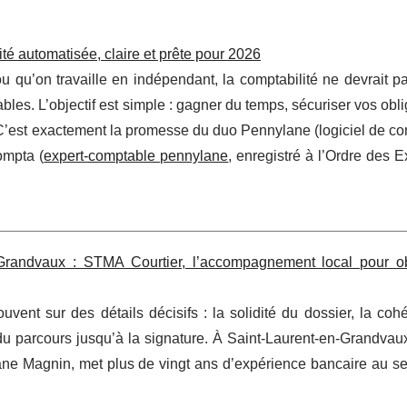
é automatisée, claire et prête pour 2026
qu’on travaille en indépendant, la comptabilité ne devrait pa
vables. L’objectif est simple : gagner du temps, sécuriser vos obli
our.C’est exactement la promesse du duo Pennylane (logiciel de co
ompta (
expert-comptable pennylane
, enregistré à l’Ordre des 
n‑Grandvaux : STMA Courtier, l’accompagnement local pour ob
uvent sur des détails décisifs : la solidité du dossier, la co
é du parcours jusqu’à la signature. À Saint‑Laurent‑en‑Grandvaux
hane Magnin, met plus de vingt ans d’expérience bancaire au s